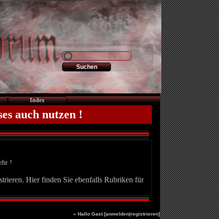
Index
ses auch nutzen !
ehr !
trieren. Hier finden Sie ebenfalls Rubriken für
» Hallo Gast [
anmelden
|
registrieren
]