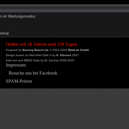
den im Wartungsmodus:
inmal.
Online seit 18 Jahren und 258 Tagen
Powered by
Burning Board Lite
© 2001-2004
WoltLab GmbH
Design based on Red After Dark © by
K. Kleinert
2007
Add-ons and WEB2-Style by M. Sachse 2008-2020
Impressum
Besuche uns bei Facebook
SPAM-Poison