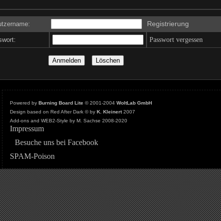
Registrierung
tzername:
wort:
Passwort vergessen
Powered by
Burning Board Lite
© 2001-2004
WoltLab GmbH
Design based on Red After Dark © by
K. Kleinert
2007
Add-ons and WEB2-Style by M. Sachse 2008-2020
Impressum
Besuche uns bei Facebook
SPAM-Poison