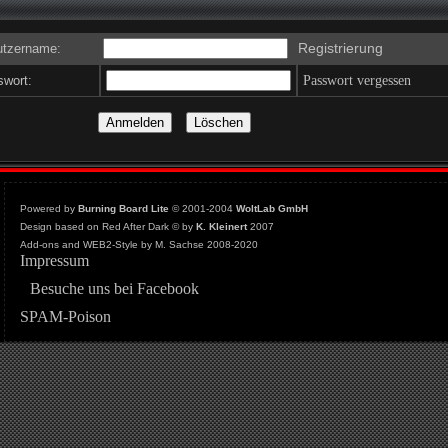
Registrierung
tzername:
wort:
Passwort vergessen
Powered by
Burning Board Lite
© 2001-2004
WoltLab GmbH
Design based on Red After Dark © by
K. Kleinert
2007
Add-ons and WEB2-Style by M. Sachse 2008-2020
Impressum
Besuche uns bei Facebook
SPAM-Poison