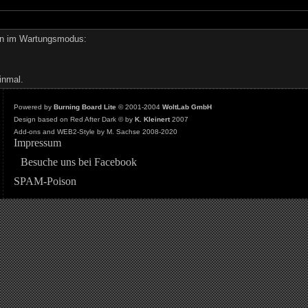
den im Wartungsmodus:
inmal.
Powered by
Burning Board Lite
© 2001-2004
WoltLab GmbH
Design based on Red After Dark © by
K. Kleinert
2007
Add-ons and WEB2-Style by M. Sachse 2008-2020
Impressum
Besuche uns bei Facebook
SPAM-Poison