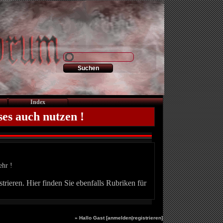
Index
ses auch nutzen !
ehr !
trieren. Hier finden Sie ebenfalls Rubriken für
» Hallo Gast [
anmelden
|
registrieren
]