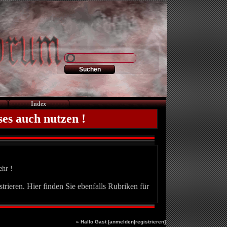
Index
ses auch nutzen !
ehr !
trieren. Hier finden Sie ebenfalls Rubriken für
» Hallo Gast [
anmelden
|
registrieren
]