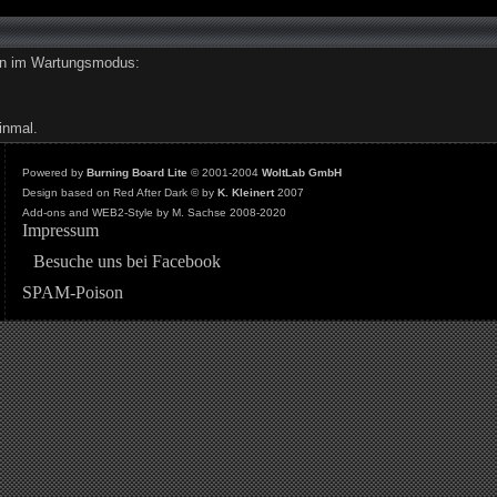
den im Wartungsmodus:
inmal.
Powered by
Burning Board Lite
© 2001-2004
WoltLab GmbH
Design based on Red After Dark © by
K. Kleinert
2007
Add-ons and WEB2-Style by M. Sachse 2008-2020
Impressum
Besuche uns bei Facebook
SPAM-Poison