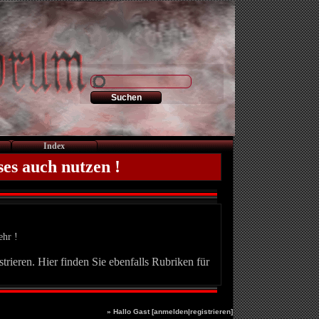
Index
ses auch nutzen !
ehr !
trieren. Hier finden Sie ebenfalls Rubriken für
» Hallo Gast [
anmelden
|
registrieren
]