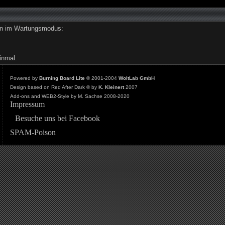
den im Wartungsmodus:
inmal.
Powered by
Burning Board Lite
© 2001-2004
WoltLab GmbH
Design based on Red After Dark © by
K. Kleinert
2007
Add-ons and WEB2-Style by M. Sachse 2008-2020
Impressum
Besuche uns bei Facebook
SPAM-Poison