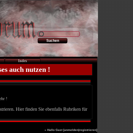
Index
ses auch nutzen !
ehr !
trieren. Hier finden Sie ebenfalls Rubriken für
» Hallo Gast [
anmelden
|
registrieren
]