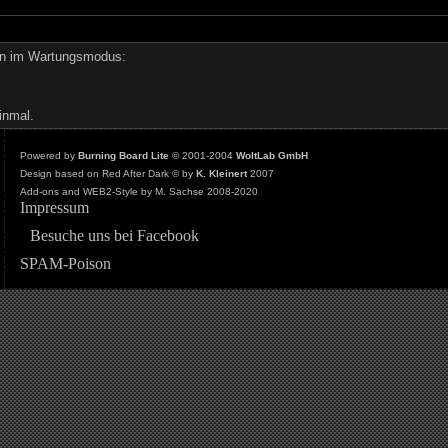
den im Wartungsmodus:
inmal.
Powered by
Burning Board Lite
© 2001-2004
WoltLab GmbH
Design based on Red After Dark © by
K. Kleinert
2007
Add-ons and WEB2-Style by M. Sachse 2008-2020
Impressum
Besuche uns bei Facebook
SPAM-Poison