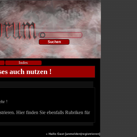
Index
ses auch nutzen !
ehr !
trieren. Hier finden Sie ebenfalls Rubriken für
» Hallo Gast [
anmelden
|
registrieren
]