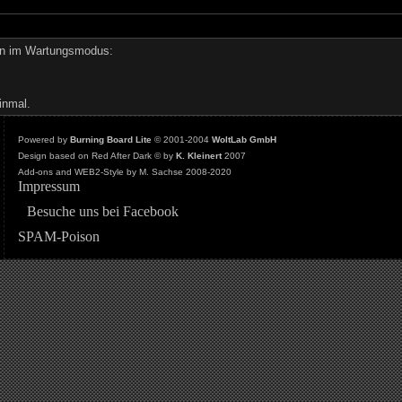
den im Wartungsmodus:
inmal.
Powered by
Burning Board Lite
© 2001-2004
WoltLab GmbH
Design based on Red After Dark © by
K. Kleinert
2007
Add-ons and WEB2-Style by M. Sachse 2008-2020
Impressum
Besuche uns bei Facebook
SPAM-Poison