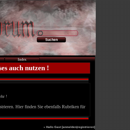
Index
ses auch nutzen !
ehr !
trieren. Hier finden Sie ebenfalls Rubriken für
» Hallo Gast [
anmelden
|
registrieren
]