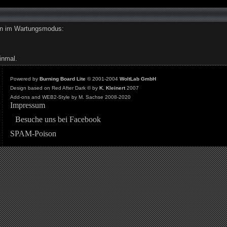
den im Wartungsmodus:
inmal.
Powered by
Burning Board Lite
© 2001-2004
WoltLab GmbH
Design based on Red After Dark © by
K. Kleinert
2007
Add-ons and WEB2-Style by M. Sachse 2008-2020
Impressum
Besuche uns bei Facebook
SPAM-Poison