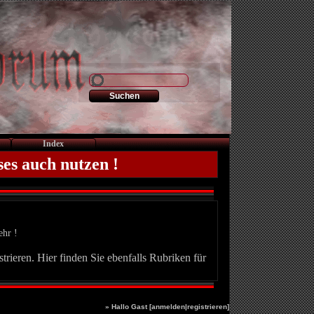
Index
ses auch nutzen !
ehr !
trieren. Hier finden Sie ebenfalls Rubriken für
» Hallo Gast [
anmelden
|
registrieren
]