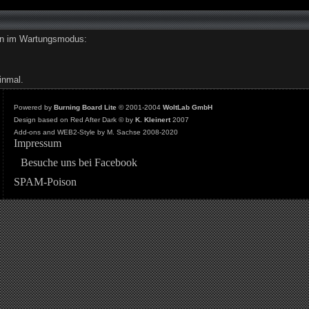
den im Wartungsmodus:
inmal.
Powered by
Burning Board Lite
© 2001-2004
WoltLab GmbH
Design based on Red After Dark © by
K. Kleinert
2007
Add-ons and WEB2-Style by M. Sachse 2008-2020
Impressum
Besuche uns bei Facebook
SPAM-Poison