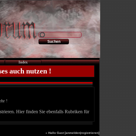
Index
ses auch nutzen !
ehr !
trieren. Hier finden Sie ebenfalls Rubriken für
» Hallo Gast [
anmelden
|
registrieren
]