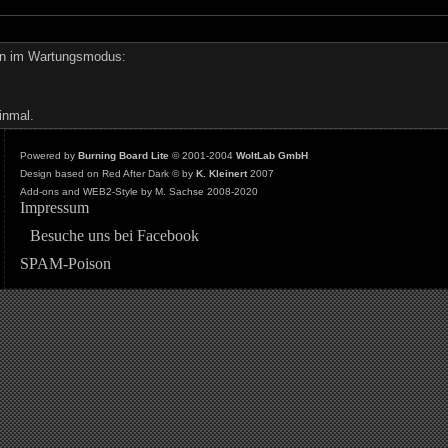
den im Wartungsmodus:
inmal.
Powered by
Burning Board Lite
© 2001-2004
WoltLab GmbH
Design based on Red After Dark © by
K. Kleinert
2007
Add-ons and WEB2-Style by M. Sachse 2008-2020
Impressum
Besuche uns bei Facebook
SPAM-Poison