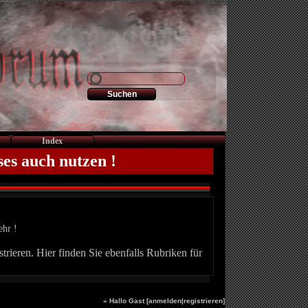
Index
ses auch nutzen !
ehr !
trieren. Hier finden Sie ebenfalls Rubriken für
» Hallo Gast [
anmelden
|
registrieren
]