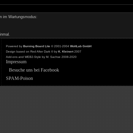
den im Wartungsmodus:
inmal.
Powered by
Burning Board Lite
© 2001-2004
WoltLab GmbH
Design based on Red After Dark © by
K. Kleinert
2007
Add-ons and WEB2-Style by M. Sachse 2008-2020
Impressum
Besuche uns bei Facebook
SPAM-Poison