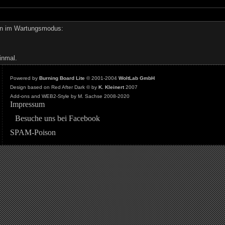
den im Wartungsmodus:
inmal.
Powered by
Burning Board Lite
© 2001-2004
WoltLab GmbH
Design based on Red After Dark © by
K. Kleinert
2007
Add-ons and WEB2-Style by M. Sachse 2008-2020
Impressum
Besuche uns bei Facebook
SPAM-Poison