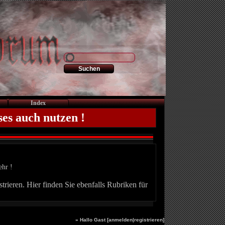
Index
ses auch nutzen !
ehr !
trieren. Hier finden Sie ebenfalls Rubriken für
» Hallo Gast [
anmelden
|
registrieren
]